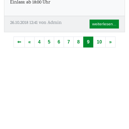
Einlass: ab 18:00 Uhr
26.10.2018 12:41
von Admin
weiterlesen...
⇐
«
Gehe zu Seite 8
4
5
6
7
8
9
10
»
Vorwärt